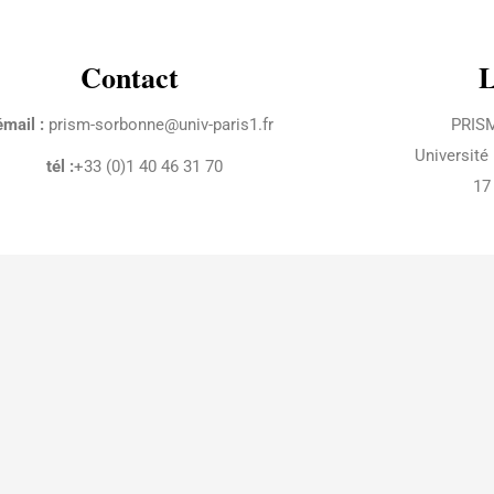
Contact
L
émail :
prism-sorbonne@univ-paris1.fr
PRISM
Université
tél :
+33 (0)1 40 46 31 70
17